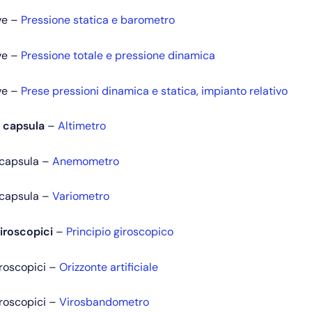
eve –
Pressione statica e barometro
eve –
Pressione totale e pressione dinamica
eve –
Prese pressioni dinamica e statica, impianto relativo
 capsula
–
Altimetro
 capsula –
Anemometro
 capsula –
Variometro
iroscopici
–
Principio giroscopico
iroscopici –
Orizzonte artificiale
iroscopici –
Virosbandometro