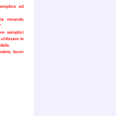
semplice ed
ia mirando
”.
re semplici
tilizzare le
bile.
cedete, buon