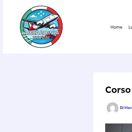
Vai
al
contenuto
Home
L
Corso 
Di
Mar