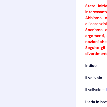
State iniz
interessant
Abbiamo c
all’essenzia
Speriamo d
argomenti, 
nozioni che
Seguite gli
divertiment
Indice:
Il velivolo
–
Il velivolo –
L’aria in br