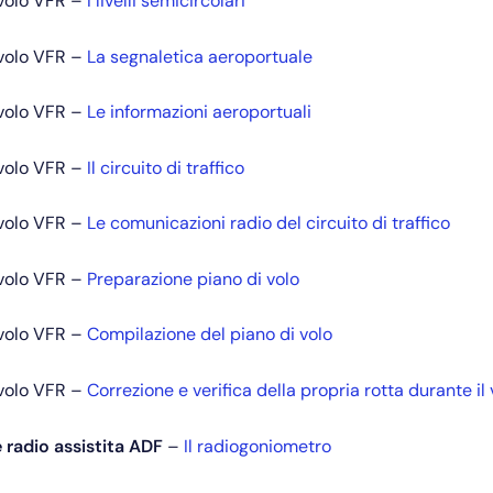
 volo VFR –
I livelli semicircolari
 volo VFR –
La segnaletica aeroportuale
 volo VFR –
Le informazioni aeroportuali
 volo VFR –
Il circuito di traffico
 volo VFR –
Le comunicazioni radio del circuito di traffico
 volo VFR –
Preparazione piano di volo
 volo VFR –
Compilazione del piano di volo
 volo VFR –
Correzione e verifica della propria rotta durante il 
 radio assistita ADF
–
Il radiogoniometro