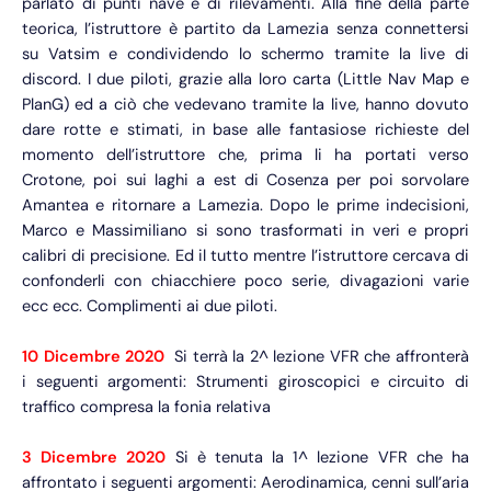
parlato di punti nave e di rilevamenti. Alla fine della parte
teorica, l’istruttore è partito da Lamezia senza connettersi
su Vatsim e condividendo lo schermo tramite la live di
discord. I due piloti, grazie alla loro carta (Little Nav Map e
PlanG) ed a ciò che vedevano tramite la live, hanno dovuto
dare rotte e stimati, in base alle fantasiose richieste del
momento dell’istruttore che, prima li ha portati verso
Crotone, poi sui laghi a est di Cosenza per poi sorvolare
Amantea e ritornare a Lamezia. Dopo le prime indecisioni,
Marco e Massimiliano si sono trasformati in veri e propri
calibri di precisione. Ed il tutto mentre l’istruttore cercava di
confonderli con chiacchiere poco serie, divagazioni varie
ecc ecc. Complimenti ai due piloti.
10 Dicembre 2020
Si terrà la 2^ lezione VFR che affronterà
i seguenti argomenti: Strumenti giroscopici e circuito di
traffico compresa la fonia relativa
3 Dicembre 2020
Si è tenuta la 1^ lezione VFR che ha
affrontato i seguenti argomenti: Aerodinamica, cenni sull’aria