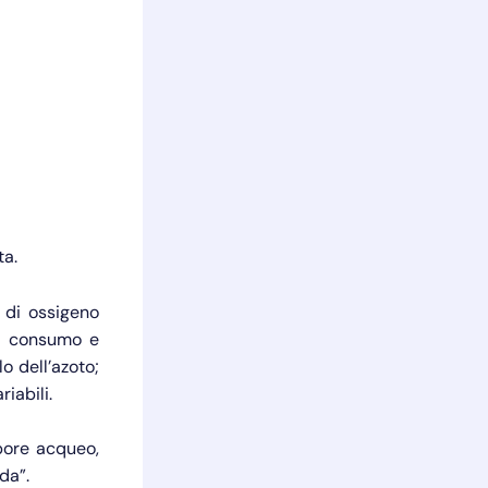
ta.
à di ossigeno
 il consumo e
lo dell’azoto;
iabili.
apore acqueo,
da”.