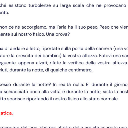
hé esistono turbolenze su larga scala che ne provocano
nto.
, non ce ne accorgiamo, ma l’aria ha il suo peso. Peso che vie
nte sul nostro fisico. Una prova?
ma di andare a letto, riportate sulla porta della camera (una vo
utare la crescita dei bambini) la vostra altezza. Fatevi una s
eguente, appena alzati, rifate la verifica della vostra altezza
iuti, durante la notte, di qualche centimetro.
esso durante la notte? In realtà nulla. E’ durante il giorno
 ha schiacciato poco alla volta e durante la notte, vista la nos
etto sparisce riportando il nostro fisico allo stato normale.
atica.
ircondata dall’aria, che per effetto della gravità esercita una