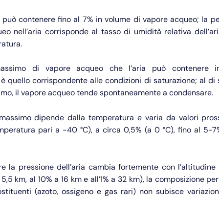
a può contenere fino al 7% in volume di vapore acqueo; la pe
o nell’aria corrisponde al tasso di umidità relativa dell’a
atura.
massimo di vapore acqueo che l’aria può contenere in
o è quello corrispondente alle condizioni di saturazione; al di 
imo, il vapore acqueo tende spontaneamente a condensare.
 massimo dipende dalla temperatura e varia da valori pros
peratura pari a −40 °C), a circa 0,5% (a 0 °C), fino al 5-7
re la pressione dell’aria cambia fortemente con l’altitudine 
5,5 km, al 10% a 16 km e all’1% a 32 km), la composizione pe
ostituenti (azoto, ossigeno e gas rari) non subisce variazio