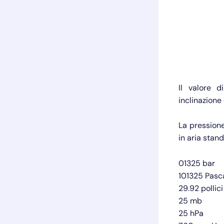
Il valore d
inclinazione
La pressione
in aria stan
01325 bar
101325 Pasc
29.92 pollic
25 mb
25 hPa