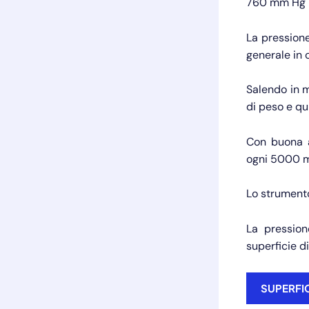
760 mm Hg 
La pressione
generale in
Salendo in m
di peso e qu
Con buona a
ogni 5000 m
Lo strumento
La pression
superficie di
SUPERFIC