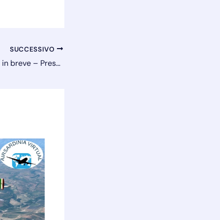
SUCCESSIVO
Corso volo – L’aria in breve – Pressione statica e barometro