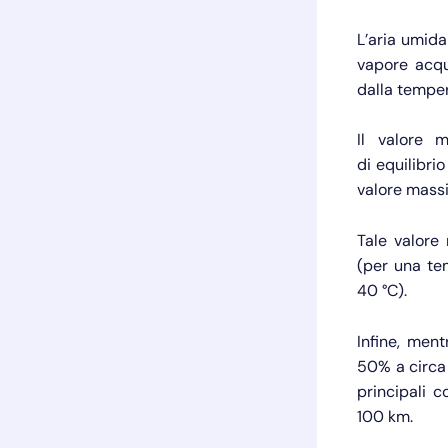
L’aria umid
vapore acque
dalla temper
Il valore 
di equilibri
valore mass
Tale valore
(per una tem
40 °C).
Infine, ment
50% a circa 
principali c
100 km.