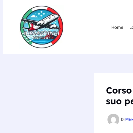
Vai
al
contenuto
Home
L
Corso 
suo p
Di
Mar