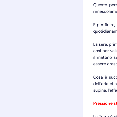
Questo perc
rimescolame
E per finire
quotidianame
La sera, pri
così per val
il mattino s
essere cresc
Cosa è succ
dell’aria ci
supina, l’eff
Pressione st
La Terra è c