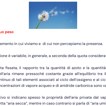
 suo peso
elemento in cui viviamo e di cui non percepiamo la presenza.
one è variabile, in generale, a seconda della quota considera
a fissata, il rapporto tra la quantità di azoto e la quantit
ll’aria rimane pressoché costante grazie all’equilibrio tra
tinuo di tali elementi associati al ciclo dell’ossigeno e al cic
ncentrazioni di vapore acqueo e di anidride carbonica sono var
ivo si indicano spesso le proprietà dell’aria privata dal v
tta “aria secca”, mentre in caso contrario si parla di “aria umi