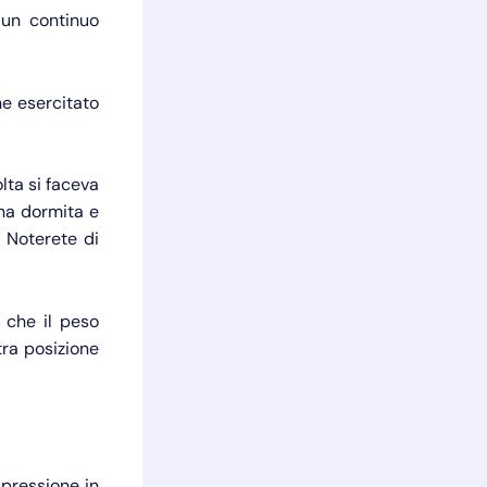
 un continuo
ne esercitato
lta si faceva
ana dormita e
. Noterete di
 che il peso
tra posizione
 pressione in