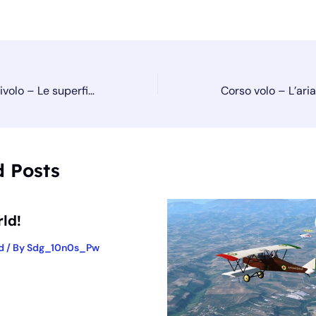
Corso volo – Il velivolo – Le superfici mobili
d Posts
ld!
d
/ By
Sdg_10n0s_Pw