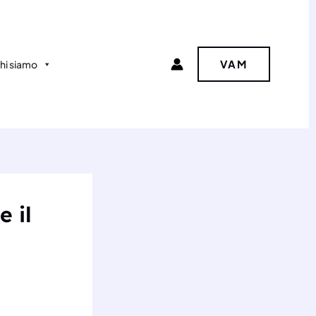
VAM
hi siamo
e il