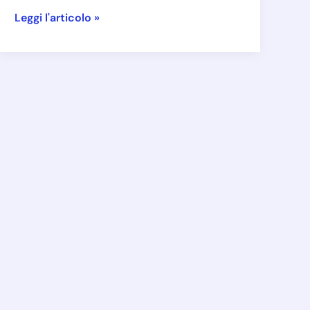
Corso
Leggi l'articolo »
volo
–
Volo
VFR
–
Informazioni
aeroportuali