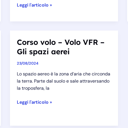
Corso
Leggi l'articolo »
volo
–
Volo
VFR
Corso volo – Volo VFR –
–
Il
Gli spazi aerei
circuito
di
23/08/2024
traffico
Lo spazio aereo è la zona d’aria che circonda
la terra. Parte dal suolo e sale attraversando
la troposfera, la
Corso
Leggi l'articolo »
volo
–
Volo