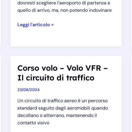
dovresti scegliere l’aeroporto di partenza e
quello di arrivo, ma, non potendo indovinare
Corso
Leggi l'articolo »
volo
–
Volo
VFR
–
Corso volo – Volo VFR –
Preparazione
Il circuito di traffico
piano
di
23/08/2024
volo
Un circuito di traffico aereo è un percorso
standard seguito dagli aeromobili quando
decollano o atterrano, mantenendo il
contatto visivo