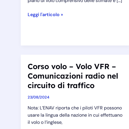
piano di volo comprensivo delle stimate e […]
Corso
Leggi l'articolo »
volo
–
Volo
VFR
–
Correzione
Corso volo – Volo VFR –
della
rotta
Comunicazioni radio nel
circuito di traffico
23/08/2024
Nota: L’ENAV riporta che i piloti VFR possono
usare la lingua della nazione in cui effettuano
il volo o l’inglese,