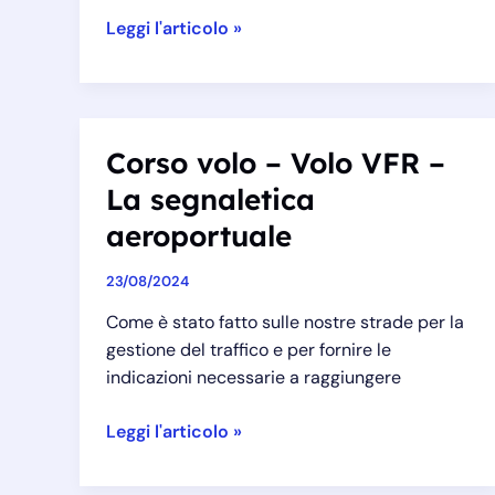
Corso
Leggi l'articolo »
volo
–
Volo
VFR
Corso volo – Volo VFR –
–
La segnaletica
Comunicazioni
radio
aeroportuale
nel
circuito
23/08/2024
di
Come è stato fatto sulle nostre strade per la
traffico
gestione del traffico e per fornire le
indicazioni necessarie a raggiungere
Corso
Leggi l'articolo »
volo
–