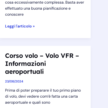
cosa eccessivamente complessa. Basta aver
effettuato una buona pianificazione e
conoscere
Corso
Leggi l'articolo »
volo
–
Volo
VFR
Corso volo – Volo VFR –
–
Informazioni
Compilazione
piano
aeroportuali
di
volo
23/08/2024
Prima di poter preparare il tuo primo piano
di volo, devi vedere com’è fatta una carta
aeroportuale e quali sono