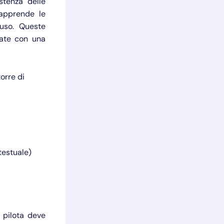
istenza delle
 apprende le
n uso. Queste
cate con una
orre di
testuale)
l pilota deve