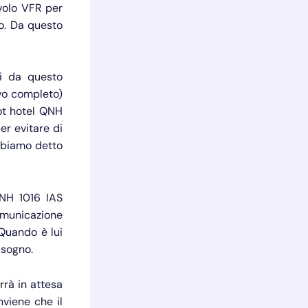
 volo VFR per
so. Da questo
di da questo
ivo completo)
rot hotel QNH
er evitare di
bbiamo detto
QNH 1016 IAS
comunicazione
Quando è lui
isogno.
rrà in attesa
nviene che il