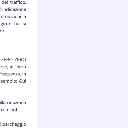
del traffico.
l’indicazione
formazioni a
gio ni cui si
re.
F ZERO ZERO
e, all’inizio
frequenza. In
 esempio: Qui
lla ricezione
 i minuti.
l parcheggio