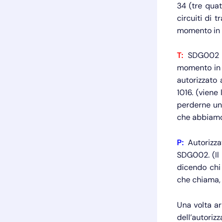
34 (tre quat
circuiti di 
momento in p
T:
SDG002 (q
momento in p
autorizzato 
1016. (viene
perderne un
che abbiamo 
P:
Autorizza
SDG002. (Il 
dicendo chi
che chiama, 
Una volta ar
dell’autoriz