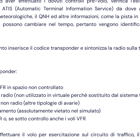
ed aver effettuato i dovuti controlli pre-volo, verifica l’es
i ATIS (Automatic Terminal Information Service) da dove
eteorologiche, il QNH ed altre informazioni, come la pista i
i, possono cambiare nel tempo, pertanto vengono identifi
to inserisce il codice transponder e sintonizza la radio sulla t
sponder:
R in spazio non controllato
radio (non utilizzato in virtuale perchè sostituito dal sistema 
non radio (altre tipologie di avarie)
amento (assolutamente vietato nel simulato)
R o, se sotto controllo anche i voli VFR
fettuare il volo per esercitazione sul circuito di traffico, i