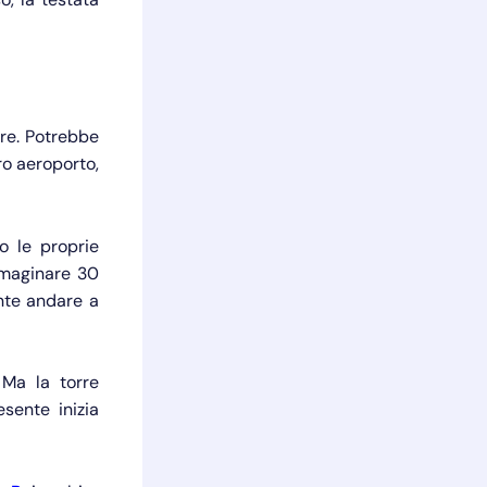
are. Potrebbe
ro aeroporto,
o le proprie
mmaginare 30
nte andare a
 Ma la torre
sente inizia