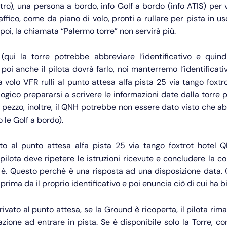
tro), una persona a bordo, info Golf a bordo (info ATIS) per
traffico, come da piano di volo, pronti a rullare per pista in u
oi, la chiamata “Palermo torre” non servirà più.
ui la torre potrebbe abbreviare l’identificativo e quin
oi anche il pilota dovrà farlo, noi manterremo l’identificat
a volo VFR rulli al punto attesa alfa pista 25 via tango foxt
 logico prepararsi a scrivere le informazioni date dalla torre p
 pezzo, inoltre, il QNH potrebbe non essere dato visto che a
le Golf a bordo).
to al punto attesa alfa pista 25 via tango foxtrot hotel 
pilota deve ripetere le istruzioni ricevute e concludere la 
 è. Questo perchè è una risposta ad una disposizione data. 
prima da il proprio identificativo e poi enuncia ciò di cui ha b
rivato al punto attesa, se la Ground è ricoperta, il pilota rima
zazione ad entrare in pista. Se è disponibile solo la Torre, co