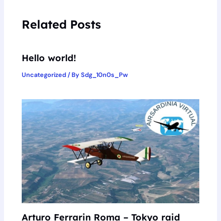
Related Posts
Hello world!
Uncategorized
/ By
Sdg_10n0s_Pw
Arturo Ferrarin Roma – Tokyo raid