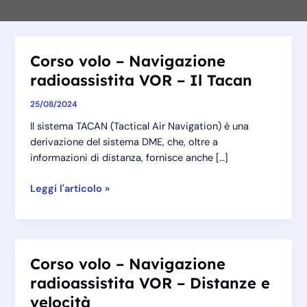
Corso volo – Navigazione
radioassistita VOR – Il Tacan
25/08/2024
Il sistema TACAN (Tactical Air Navigation) è una
derivazione del sistema DME, che, oltre a
informazioni di distanza, fornisce anche […]
Corso
Leggi l'articolo »
volo
–
Navigazione
radioassistita
Corso volo – Navigazione
VOR
radioassistita VOR – Distanze e
–
Il
velocità