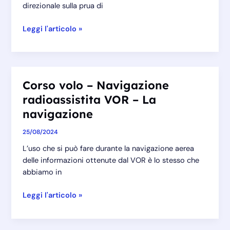
direzionale sulla prua di
Corso
Leggi l'articolo »
volo
–
Navigazione
radioassistita
Corso volo – Navigazione
VOR
radioassistita VOR – La
–
Intercettamento
navigazione
e
25/08/2024
mantenimento
radiale
L’uso che si può fare durante la navigazione aerea
delle informazioni ottenute dal VOR è lo stesso che
abbiamo in
Corso
Leggi l'articolo »
volo
–