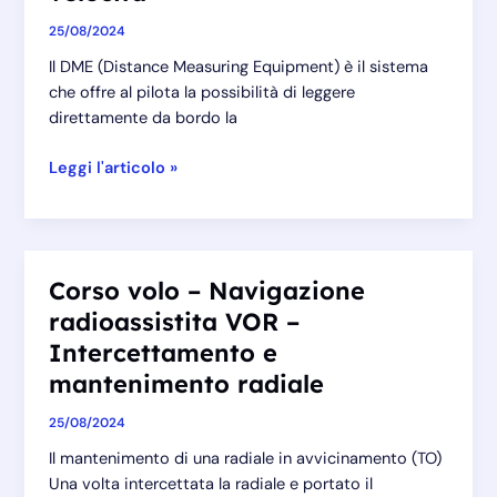
Tacan
25/08/2024
Il DME (Distance Measuring Equipment) è il sistema
che offre al pilota la possibilità di leggere
direttamente da bordo la
Corso
Leggi l'articolo »
volo
–
Navigazione
radioassistita
Corso volo – Navigazione
VOR
radioassistita VOR –
–
Distanze
Intercettamento e
e
mantenimento radiale
velocità
25/08/2024
Il mantenimento di una radiale in avvicinamento (TO)
Una volta intercettata la radiale e portato il