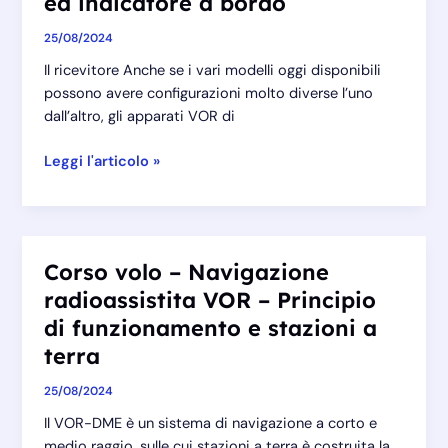
ed indicatore a bordo
delle
25/08/2024
indicazioni
Il ricevitore Anche se i vari modelli oggi disponibili
possono avere configurazioni molto diverse l’uno
dall’altro, gli apparati VOR di
Corso
Leggi l'articolo »
volo
–
Navigazione
radioassistita
Corso volo – Navigazione
VOR
radioassistita VOR – Principio
–
Ricevitore
di funzionamento e stazioni a
ed
terra
indicatore
a
25/08/2024
bordo
Il VOR-DME è un sistema di navigazione a corto e
medio raggio, sulle cui stazioni a terra è costruita la