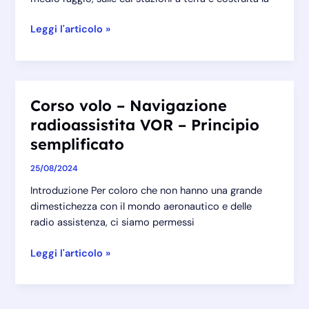
Corso
Leggi l'articolo »
volo
–
Navigazione
radioassistita
Corso volo – Navigazione
VOR
radioassistita VOR – Principio
–
Principio
semplificato
di
25/08/2024
funzionamento
e
Introduzione Per coloro che non hanno una grande
stazioni
dimestichezza con il mondo aeronautico e delle
a
radio assistenza, ci siamo permessi
terra
Corso
Leggi l'articolo »
volo
–
Navigazione