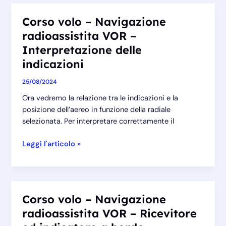
Navigazione
radioassistita
Corso volo – Navigazione
VOR
radioassistita VOR –
–
La
Interpretazione delle
navigazione
indicazioni
25/08/2024
Ora vedremo la relazione tra le indicazioni e la
posizione dell’aereo in funzione della radiale
selezionata. Per interpretare correttamente il
Corso
Leggi l'articolo »
volo
–
Navigazione
radioassistita
Corso volo – Navigazione
VOR
radioassistita VOR – Ricevitore
–
Interpretazione