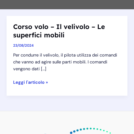
Corso volo – Il velivolo – Le
superfici mobili
23/08/2024
Per condurre il velivolo, il pilota utilizza dei comandi
che vanno ad agire sulle parti mobili. I comandi
vengono dati […]
Corso
Leggi l'articolo »
volo
–
Il
velivolo
–
Le
superfici