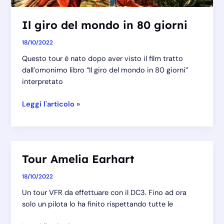
Il giro del mondo in 80 giorni
18/10/2022
Questo tour è nato dopo aver visto il film tratto
dall’omonimo libro “Il giro del mondo in 80 giorni”
interpretato
Il
Leggi l'articolo »
giro
del
mondo
in
Tour Amelia Earhart
80
giorni
18/10/2022
Un tour VFR da effettuare con il DC3. Fino ad ora
solo un pilota lo ha finito rispettando tutte le