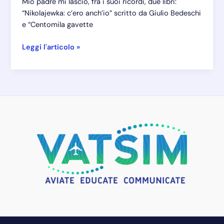
Mio padre mi lasciò, fra i suoi ricordi, due libri:
“Nikolajewka: c’ero anch’io” scritto da Giulio Bedeschi
e “Centomila gavette
Tour
Leggi l'articolo »
Russia