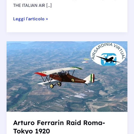
THE ITALIAN AIR […]
Arturo
Leggi l'articolo »
Ferrarin
Roma
–
Tokyo
raid
English
version
Arturo Ferrarin Raid Roma-
Tokyo 1920