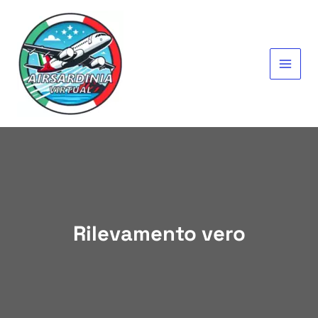
Vai
al
contenuto
MAIN
MEN
Rilevamento vero