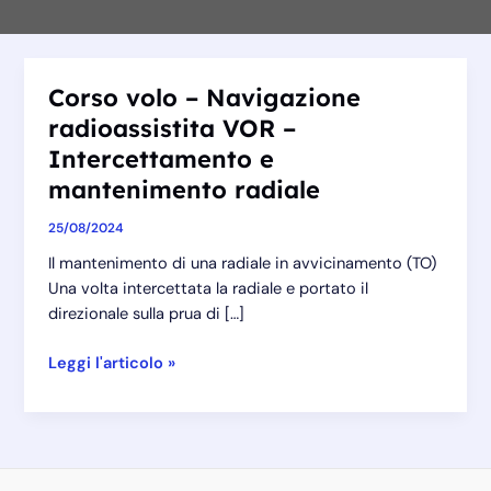
Corso volo – Navigazione
radioassistita VOR –
Intercettamento e
mantenimento radiale
25/08/2024
Il mantenimento di una radiale in avvicinamento (TO)
Una volta intercettata la radiale e portato il
direzionale sulla prua di […]
Corso
Leggi l'articolo »
volo
–
Navigazione
radioassistita
VOR