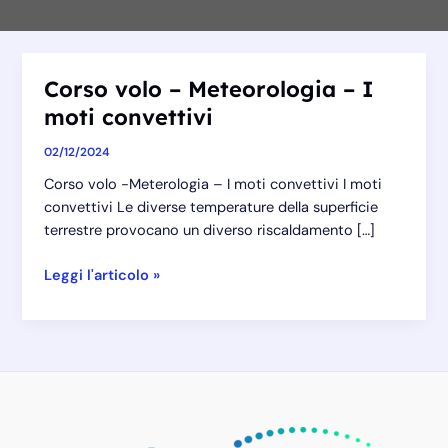
Corso volo – Meteorologia – I
moti convettivi
02/12/2024
Corso volo -Meterologia – I moti convettivi I moti
convettivi Le diverse temperature della superficie
terrestre provocano un diverso riscaldamento […]
Corso
Leggi l'articolo »
volo
–
Meteorologia
–
I
moti
convettivi