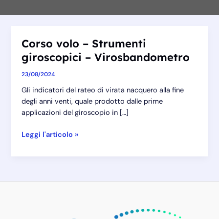
Corso volo – Strumenti
giroscopici – Virosbandometro
23/08/2024
Gli indicatori del rateo di virata nacquero alla fine
degli anni venti, quale prodotto dalle prime
applicazioni del giroscopio in […]
Corso
Leggi l'articolo »
volo
–
Strumenti
giroscopici
–
Virosbandometro