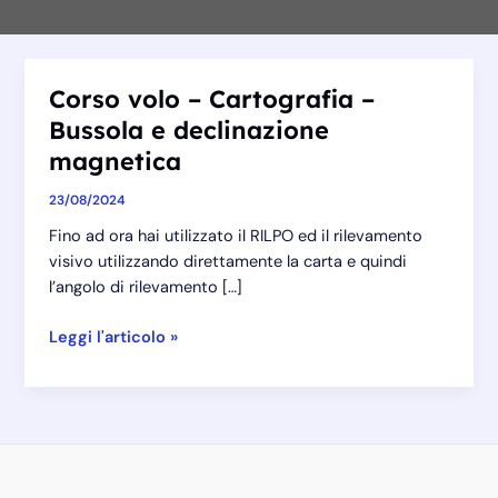
Corso volo – Cartografia –
Bussola e declinazione
magnetica
23/08/2024
Fino ad ora hai utilizzato il RILPO ed il rilevamento
visivo utilizzando direttamente la carta e quindi
l’angolo di rilevamento […]
Corso
Leggi l'articolo »
volo
–
Cartografia
–
Bussola
e