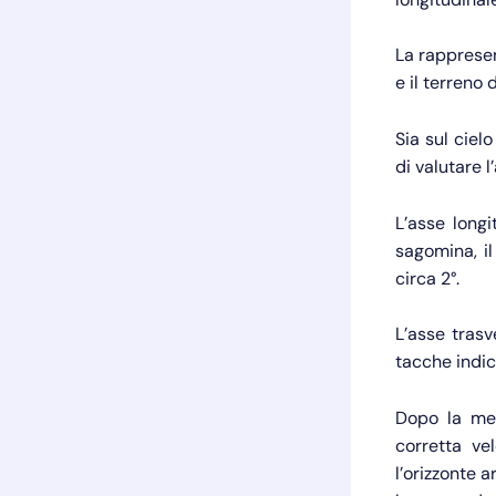
La rappresen
e il terreno 
Sia sul ciel
di valutare l
L’asse long
sagomina, il
circa 2°.
L’asse trasv
tacche indic
Dopo la mes
corretta ve
l’orizzonte a