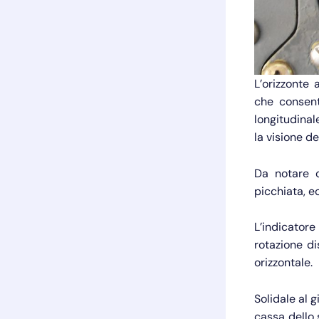
L’orizzonte 
che consent
longitudinale
la visione de
Da notare c
picchiata, e
L’indicatore
rotazione di
orizzontale.
Solidale al 
cassa dello