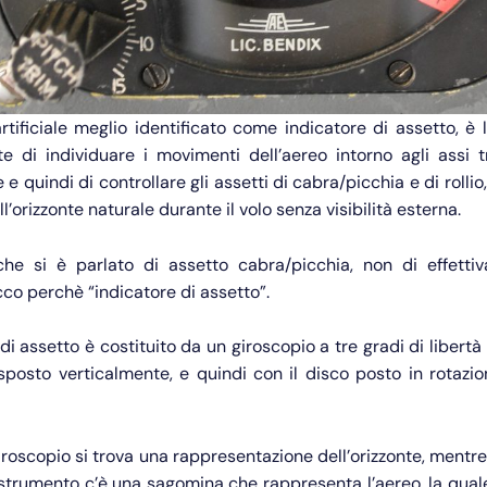
artificiale meglio identificato come indicatore di assetto, è
e di individuare i movimenti dell’aereo intorno agli assi t
 e quindi di controllare gli assetti di cabra/picchia e di rolli
ll’orizzonte naturale durante il volo senza visibilità esterna.
he si è parlato di assetto cabra/picchia, non di effetti
cco perchè “indicatore di assetto”.
 di assetto è costituito da un giroscopio a tre gradi di libertà 
sposto verticalmente, e quindi con il disco posto in rotazi
giroscopio si trova una rappresentazione dell’orizzonte, mentre 
 strumento c’è una sagomina che rappresenta l’aereo, la qual