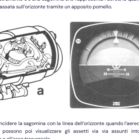
assata sull’orizzonte tramite un apposito pomello.
cidere la sagomina con la linea dell’orizzonte quando l’aereo 
 possono poi visualizzare gli assetti via via assunti into
 e all’asse trasversale.