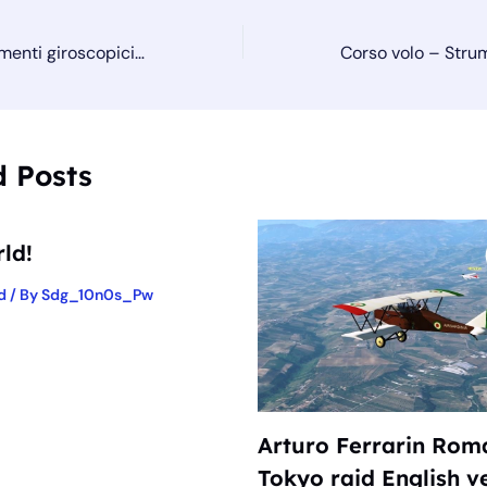
Corso volo – Strumenti giroscopici – Principio
d Posts
ld!
d
/ By
Sdg_10n0s_Pw
Arturo Ferrarin Rom
Tokyo raid English v