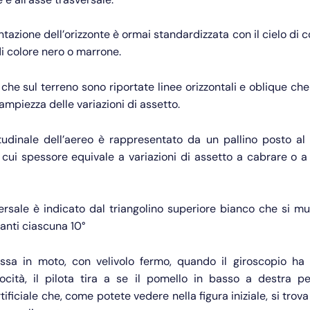
tazione dell’orizzonte è ormai standardizzata con il cielo di c
di colore nero o marrone.
o che sul terreno sono riportate linee orizzontali e oblique c
’ampiezza delle variazioni di assetto.
itudinale dell’aereo è rappresentato da un pallino posto al 
 cui spessore equivale a variazioni di assetto a cabrare o a
ersale è indicato dal triangolino superiore bianco che si m
anti ciascuna 10°
sa in moto, con velivolo fermo, quando il giroscopio ha 
locità, il pilota tira a se il pomello in basso a destra per
rtificiale che, come potete vedere nella figura iniziale, si tro