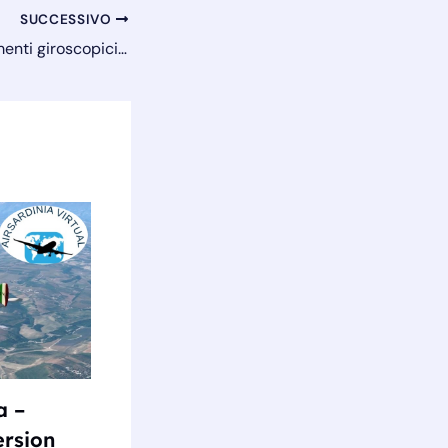
SUCCESSIVO
Corso volo – Strumenti giroscopici – Virosbandometro
a –
ersion