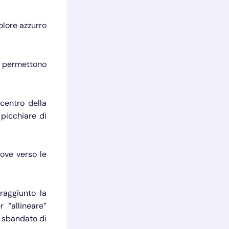
olore azzurro
he permettono
centro della
 picchiare di
uove verso le
raggiunto la
 “allineare”
va sbandato di