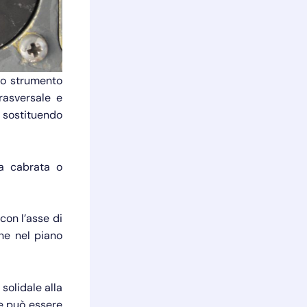
 lo strumento
rasversale e
o, sostituendo
va cabrata o
con l’asse di
one nel piano
solidale alla
e può essere