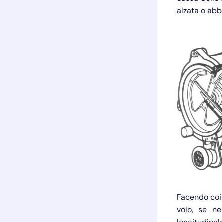
alzata o abb
Facendo coin
volo, se ne
longitudinale