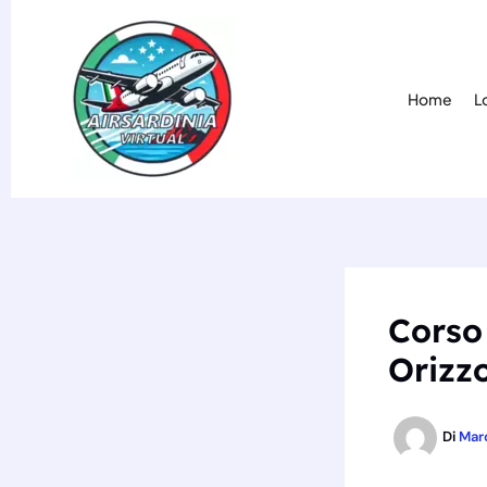
Vai
al
contenuto
Home
L
Corso 
Orizz
Di
Mar