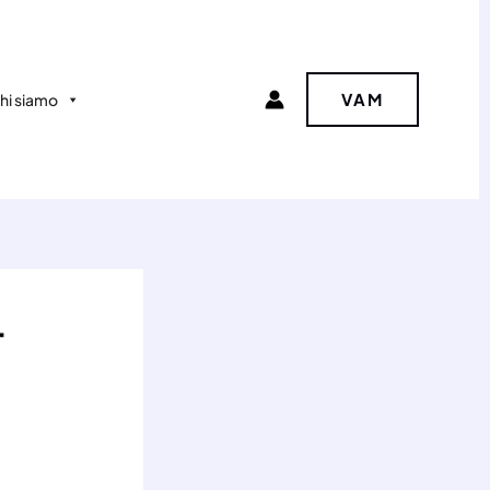
VAM
hi siamo
–