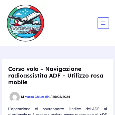
Vai
al
contenuto
MAIN
MEN
Corso volo – Navigazione
radioassistita ADF – Utilizzo rosa
mobile
Di
Marco Chiuzzelin
/
25/08/2024
L’operazione di sovrapporre l’indice dell’ADF al
direzionale può essere simulato agevolmente con gli ADF