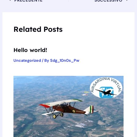
Related Posts
Hello world!
Uncategorized
/ By
Sdg_10n0s_Pw