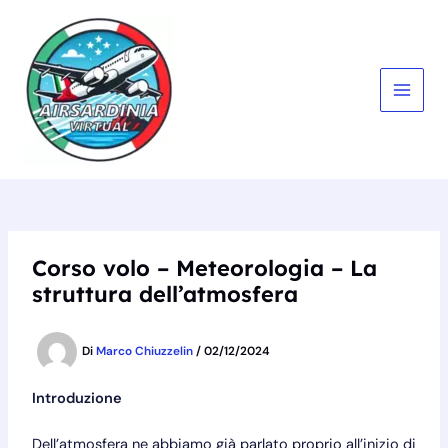
Vai
al
contenuto
MAIN
MEN
Corso volo – Meteorologia – La
struttura dell’atmosfera
Di
Marco Chiuzzelin
/
02/12/2024
Introduzione
Dell’atmosfera ne abbiamo già parlato proprio all’inizio di