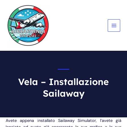
Vai
al
contenuto
MAIN
MEN
Vela – Installazione
Sailaway
Avete appena installato Sailaway Simulator, l’avete già