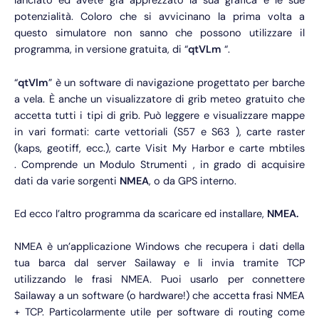
lanciato ed avete già apprezzato la sua grafica e le sue
potenzialità. Coloro che si avvicinano la prima volta a
questo simulatore non sanno che possono utilizzare il
programma, in versione gratuita, di “
qtVLm
“.
“
qtVlm
” è un software di navigazione progettato per barche
a vela. È anche un visualizzatore di grib meteo gratuito che
accetta tutti i tipi di grib. Può leggere e visualizzare mappe
in vari formati: carte vettoriali (S57 e S63 ), carte raster
(kaps, geotiff, ecc.), carte Visit My Harbor e carte mbtiles
. Comprende un Modulo Strumenti , in grado di acquisire
dati da varie sorgenti
NMEA
, o da GPS interno.
Ed ecco l’altro programma da scaricare ed installare,
NMEA.
NMEA è un’applicazione Windows che recupera i dati della
tua barca dal server Sailaway e li invia tramite TCP
utilizzando le frasi NMEA. Puoi usarlo per connettere
Sailaway a un software (o hardware!) che accetta frasi NMEA
+ TCP. Particolarmente utile per software di routing come