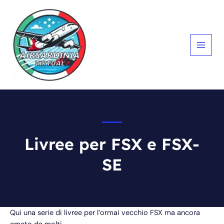
Vai
al
contenuto
MAIN
MEN
Livree per FSX e FSX-
SE
Qui una serie di livree per l’ormai vecchio FSX ma ancora